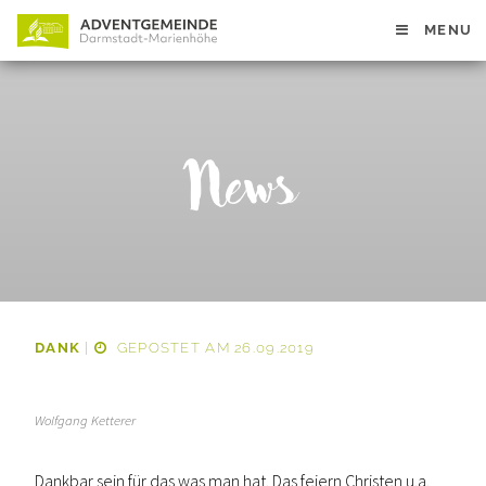
MENU
News
DANK
|
GEPOSTET AM 26.09.2019
Wolfgang Ketterer
Dankbar sein für das was man hat. Das feiern Christen u.a.