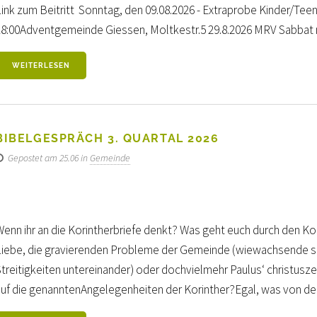
Link zum Beitritt Sonntag, den 09.08.2026 - Extraprobe Kinder/Tee
18:00Adventgemeinde Giessen, Moltkestr.5 29.8.2026 MRV Sabbat mi
WEITERLESEN
BIBELGESPRÄCH 3. QUARTAL 2026
Gepostet am 25.06 in
Gemeinde
Wenn ihr an die Korintherbriefe denkt? Was geht euch durch den Ko
Liebe, die gravierenden Probleme der Gemeinde (wiewachsende s
Streitigkeiten untereinander) oder dochvielmehr Paulus‘ christus
auf die genanntenAngelegenheiten der Korinther?Egal, was von den 