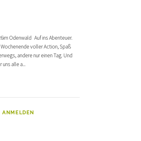
26im Odenwald Auf ins Abenteuer.
n Wochenende voller Action, Spaß
erwegs, andere nur einen Tag. Und
ns alle a...
T ANMELDEN