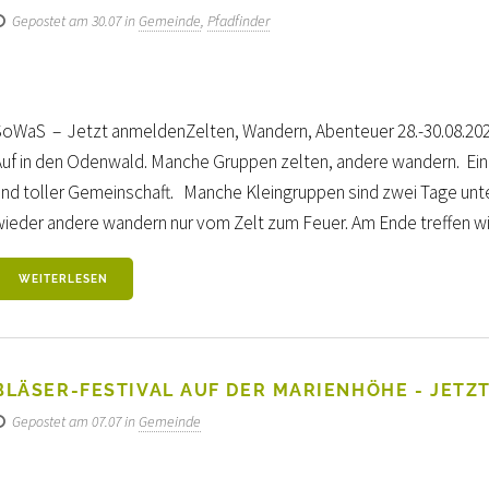
Gepostet am 30.07 in
Gemeinde
,
Pfadfinder
SoWaS – Jetzt anmeldenZelten, Wandern, Abenteuer 28.-30.08.20
Auf in den Odenwald. Manche Gruppen zelten, andere wandern. Ei
und toller Gemeinschaft. Manche Kleingruppen sind zwei Tage unt
wieder andere wandern nur vom Zelt zum Feuer. Am Ende treffen wir u
WEITERLESEN
BLÄSER-FESTIVAL AUF DER MARIENHÖHE - JETZ
Gepostet am 07.07 in
Gemeinde