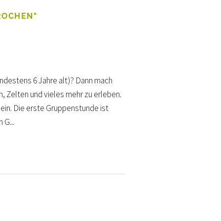
ROCHEN"
mindestens 6 Jahre alt)? Dann mach
, Zelten und vieles mehr zu erleben.
sein. Die erste Gruppenstunde ist
 G...