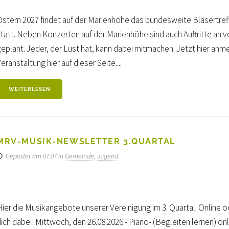
Ostern 2027 findet auf der Marienhöhe das bundesweite Bläsert
statt. Neben Konzerten auf der Marienhöhe sind auch Auftritte an 
geplant. Jeder, der Lust hat, kann dabei mitmachen. Jetzt hier anm
eranstaltung hier auf dieser Seite....
WEITERLESEN
MRV-MUSIK-NEWSLETTER 3.QUARTAL
Gepostet am 07.07 in
Gemeinde
,
Jugend
ier die Musikangebote unserer Vereinigung im 3. Quartal. Online ode
ich dabei! Mittwoch, den 26.08.2026 - Piano- (Begleiten lernen) on