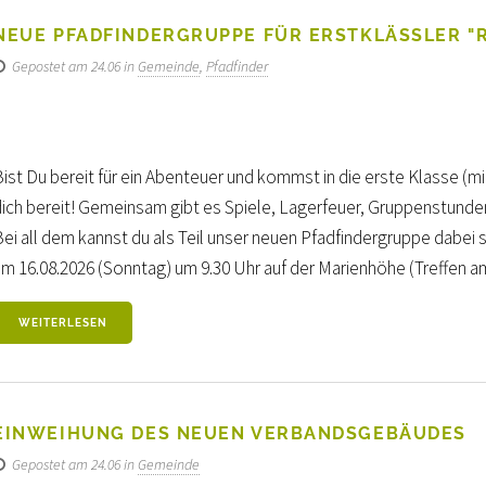
NEUE PFADFINDERGRUPPE FÜR ERSTKLÄSSLER "
Gepostet am 24.06 in
Gemeinde
,
Pfadfinder
Bist Du bereit für ein Abenteuer und kommst in die erste Klasse (
dich bereit! Gemeinsam gibt es Spiele, Lagerfeuer, Gruppenstunden
Bei all dem kannst du als Teil unser neuen Pfadfindergruppe dabei 
am 16.08.2026 (Sonntag) um 9.30 Uhr auf der Marienhöhe (Treffen am
WEITERLESEN
EINWEIHUNG DES NEUEN VERBANDSGEBÄUDES
Gepostet am 24.06 in
Gemeinde