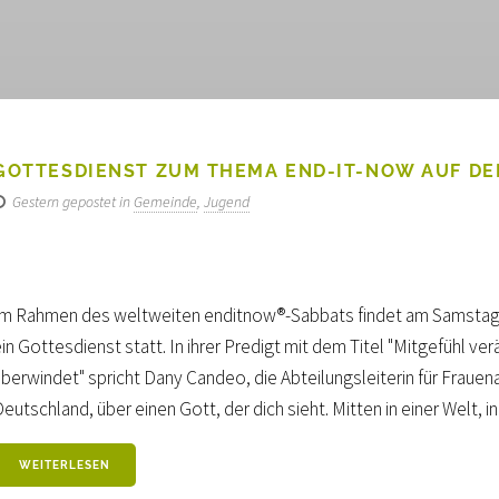
GOTTESDIENST ZUM THEMA END-IT-NOW AUF D
Gestern gepostet in
Gemeinde
,
Jugend
Im Rahmen des weltweiten enditnow®-Sabbats findet am Samstag, 
in Gottesdienst statt. In ihrer Predigt mit dem Titel "Mitgefühl v
berwindet" spricht Dany Candeo, die Abteilungsleiterin für Frauenar
eutschland, über einen Gott, der dich sieht. Mitten in einer Welt, in 
WEITERLESEN