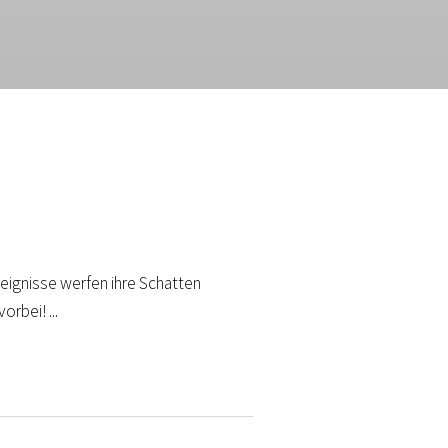
Ereignisse werfen ihre Schatten
rbei! ...