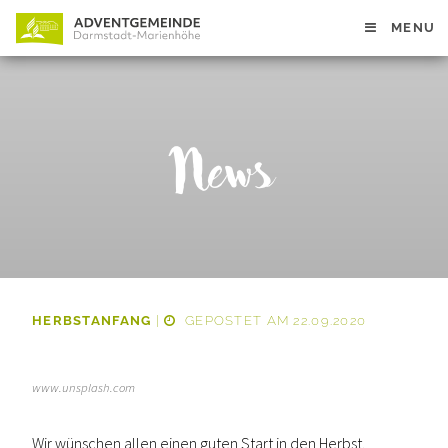
MENU
News
HERBSTANFANG
|
GEPOSTET AM 22.09.2020
www.unsplash.com
Wir wünschen allen einen guten Start in den Herbst.