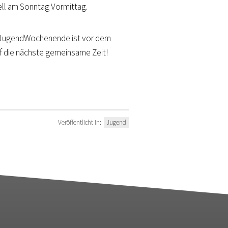
ell am Sonntag Vormittag.
em JugendWochenende ist vor dem
f die nächste gemeinsame Zeit!
Veröffentlicht in:
Jugend