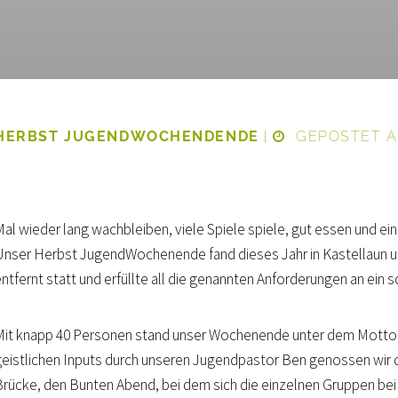
HERBST JUGENDWOCHENDENDE
|
GEPOSTET AM
Mal wieder lang wachbleiben, viele Spiele spiele, gut essen und e
Unser Herbst JugendWochenende fand dieses Jahr in Kastellaun u
entfernt statt und erfüllte all die genannten Anforderungen an ei
Mit knapp 40 Personen stand unser Wochenende unter dem Motto 
geistlichen Inputs durch unseren Jugendpastor Ben genossen wir d
Brücke, den Bunten Abend, bei dem sich die einzelnen Gruppen bei