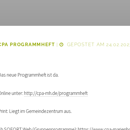
CPA PROGRAMMHEFT
|
GEPOSTET AM 24.02.202
Das neue Programmheft ist da.
Online unter:
http://cpa-mh.de/programmheft
Print: Liegt im Gemeindezentrum aus.
Ab SOFORT Web (Gruppenprogramme):
https://www.cpa-marienh