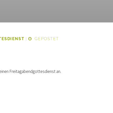
TESDIENST
|
GEPOSTET
einen Freitagabendgottesdienst an.