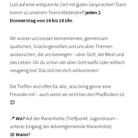
Lust auf eine entspannte Zeit mit guten Gesprächen? Dann
komm zu unserem Teens-Mädelstreff
jeden 2.
Donnerstag von 16 bis 18 Uhr.
Wir wollen uns besser kennenlernen, gemeinsam
quatschen, Snacks genießen und uns über Themen
austauschen, die uns bewegen – über Gott, die Bibel und
das Leben. Ob du schon viel über Gott weißt oder einfach
neugierig bist: Ddu bist herzlich willkommen!
Die Treffen sind offen für alle, also bring gerne eine
Freundin mit – auch wenn sie nicht bei den Pfadfindern ist.
😊
📍
Wo?
Auf der Marienhöhe (Treffpunkt: Jugendraum –
unterer Eingang der Adventgemeinde Marienhöhe)
📅
Wann?