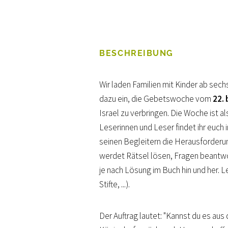
BESCHREIBUNG
Wir laden Familien mit Kinder ab se
dazu ein, die Gebetswoche vom
22.
Israel zu verbringen. Die Woche ist 
Leserinnen und Leser findet ihr euch i
seinen Begleitern die Herausforderun
werdet Rätsel lösen, Fragen beantwo
je nach Lösung im Buch hin und her. 
Stifte, ...).
Der Auftrag lautet: "Kannst du es a