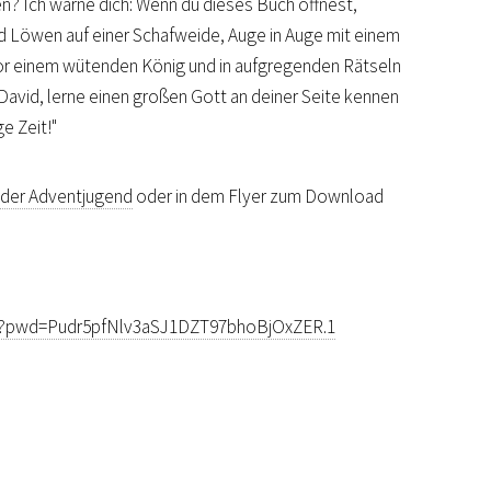
n? Ich warne dich: Wenn du dieses Buch öffnest,
nd Löwen auf einer Schafweide, Auge in Auge mit einem
or einem wütenden König und in aufgregenden Rätseln
David, lerne einen großen Gott an deiner Seite kennen
ge Zeit!"
der Adventjugend
oder in dem Flyer zum Download
71?pwd=Pudr5pfNlv3aSJ1DZT97bhoBjOxZER.1