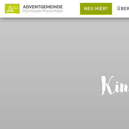
NEU HIER?
ÜBE
Kin