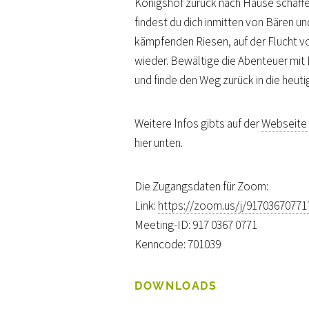
Königshof zurück nach Hause schaffe
findest du dich inmitten von Bären u
kämpfenden Riesen, auf der Flucht v
wieder. Bewältige die Abenteuer mit 
und finde den Weg zurück in die heuti
Weitere Infos gibts auf der
Webseite 
hier unten.
Die Zugangsdaten für Zoom:
Link:
https://zoom.us/j/917036707
Meeting-ID: 917 0367 0771
Kenncode: 701039
DOWNLOADS