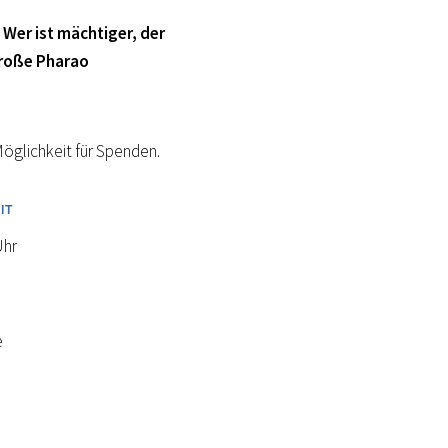
:
Wer ist mächtiger, der
große Pharao
e Möglichkeit für Spenden.
IT
Uhr
e