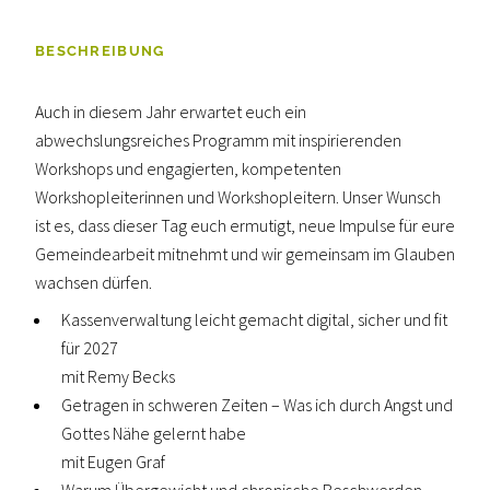
BESCHREIBUNG
Auch in diesem Jahr erwartet euch ein
abwechslungsreiches Programm mit inspirierenden
Workshops und engagierten, kompetenten
Workshopleiterinnen und Workshopleitern. Unser Wunsch
ist es, dass dieser Tag euch ermutigt, neue Impulse für eure
Gemeindearbeit mitnehmt und wir gemeinsam im Glauben
wachsen dürfen.
Kassenverwaltung leicht gemacht digital, sicher und fit
für 2027
mit Remy Becks
Getragen in schweren Zeiten – Was ich durch Angst und
Gottes Nähe gelernt habe
mit Eugen Graf
Warum Übergewicht und chronische Beschwerden